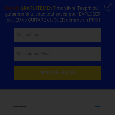
Reçois
GRATUITEMENT
mon livre "l'esprit du
guitariste"si tu veux tout savoir pour EXPLOSER
ton JEU de GUITARE etJOUER comme un PRO !
RECEVOIR LE LIVRE