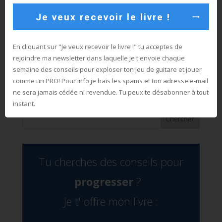
Je veux recevoir le livre !
Je m’appelle Sébastien Dorotte, je suis guitariste
En cliquant sur "Je veux recevoir le livre !" tu acceptes de
professionnel et voici mon BLOG sur la guitare:) Ici je
rejoindre ma newsletter dans laquelle je t'envoie chaque
te livre mes meilleurs conseils pour que tu progresses
semaine des conseils pour exploser ton jeu de guitare et jouer
en technique, en improvisation, que tu deviennes plus
comme un PRO! Pour info j
e hais les spams et ton adresse e-mail
polyvalent et que tu exploses ton jeu de guitare 😉
ne sera jamais cédée ni revendue. Tu peux te désabonner à tout
instant.
Tu cherches des conseils pour
progresser
?
Je t' offre
mon livre :