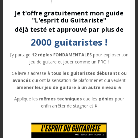
!
juste l’essentiel et pour eux ça suffit. Personnellement
Je t'offre gratuitement
mon guide
je trouve que j’ai de la chance car j’ai suffisamment de
"L'esprit du Guitariste"
connaissances pour me faire vraiment plaisir mais j’ai
aussi réussi à garder mon côté émerveillement et
déjà testé et approuvé par plus de
d’être capable d’écouter une musique sans vouloir
2000 guitaristes !
absolument tout disséquer tout de suite, ce qu’on
pourrait appeler un défaut professionnel. Mon frère me
J'y partage
12 règles FONDAMENTALES
pour exploser ton
disait que lui ça lui fait ça quand il rentre chez les gens.
jeu de guitare et jouer comme un PRO !
Il est artisan du coup il voit tout de suite tous les
défauts, l’alignement des murs etc…
Ce livre s'adresse à
tous les guitaristes débutants ou
avancés
qui ont la sensation de plafonner et qui veulent
amener leur jeu de guitare à un autre niveau
🔥
TOUR DE GRILLE
Applique les
mêmes techniques
que les
génies
pour
enfin arrêter de stagner et ⬇️
Donc sur ce morceau je décide de ne faire aucune
analyse. Tout s’analyse très bien, c’est parfaitement
parfait mais j’ai envie de rester dans la magie. Dans le
silence, le recueillement et l’apaisement qu’inspire ce