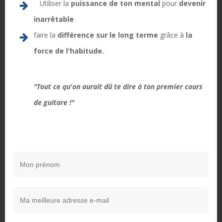
Utiliser la
puissance de ton mental
pour
devenir
inarrêtable
faire la
différence sur le long terme
grâce à
la
force de l'habitude.
Django Reinhardt
Gypsy Jazz Guitar Licks
(22/100)
"Tout ce qu'on aurait dû te dire à ton premier cours
18/04/2022
Dans "Harmonie"
de guitare !"