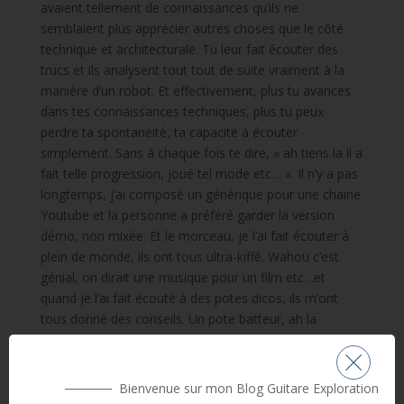
avaient tellement de connaissances qu’ils ne
semblaient plus apprécier autres choses que le côté
technique et architecturale. Tu leur fait écouter des
trucs et ils analysent tout tout de suite vraiment à la
manière d’un robot. Et effectivement, plus tu avances
dans tes connaissances techniques, plus tu peux
perdre ta spontanéité, ta capacité à écouter
simplement. Sans à chaque fois te dire, « ah tiens la il a
fait telle progression, joué tel mode etc… ». Il n’y a pas
longtemps, j’ai composé un générique pour une chaine
Youtube et la personne a préféré garder la version
démo, non mixée. Et le morceau, je l’ai fait écouter à
plein de monde, ils ont tous ultra-kiffé. Wahou c’est
génial, on dirait une musique pour un film etc…et
quand je l’ai fait écouté à des potes dicos, ils m’ont
tous donné des conseils. Un pote batteur, ah la
batterie est trop çi, trop ça. Un autre pote, ah je verrais
bien une partie de saxo ici et il faudrait revoir le mix
aussi. En fait tu t’en sors jamais alors que pour 90%
Bienvenue sur mon Blog Guitare Exploration
des gens, ceux qui ne sont pas musiciens ils entendent