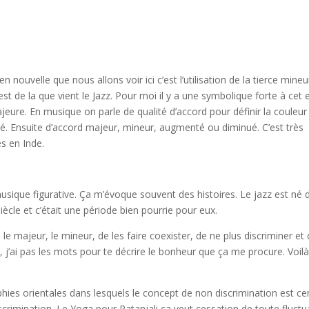
 nouvelle que nous allons voir ici c’est l’utilisation de la tierce mineu
st de la que vient le Jazz. Pour moi il y a une symbolique forte à cet e
jeure. En musique on parle de qualité d’accord pour définir la couleur
ué. Ensuite d’accord majeur, mineur, augmenté ou diminué. C’est très
es en Inde.
usique figurative. Ça m’évoque souvent des histoires. Le jazz est né 
cle et c’était une période bien pourrie pour eux.
e majeur, le mineur, de les faire coexister, de ne plus discriminer et
, j’ai pas les mots pour te décrire le bonheur que ça me procure. Voil
hies orientales dans lesquels le concept de non discrimination est cen
discrimination. Le Yoga pour Patanjali ça veut cessation de toute fluctu