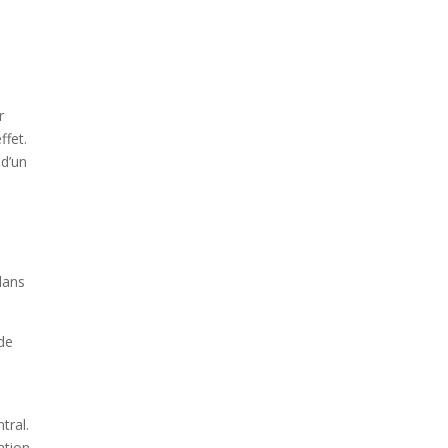
r
ffet.
 d’un
dans
 de
à
tral.
ation