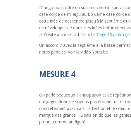
Django nous offre un sublime chemin sur l’acco
case corde de mi aigu au Bb 6ème case corde de 
cette idée de descendre jusqu’à la septième d’u
de développer de nouvelles idées notamment ave
je t’invite à lire cet article: «
Le Caged System ça 
Un accord 7 avec la septième à la basse permet 
notes pédales. Voir la vidéo Youtube.
MESURE 4
On parle beaucoup d’anticipation et de répétiti
qui gagne donc ne soyons pas étonner de retrouv
concrètement avec ça ? L’attention et le coeur de
marque des grands. Tu sais on dit que les génie
propre comme au figuré.