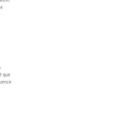
le
n
ué que
quence