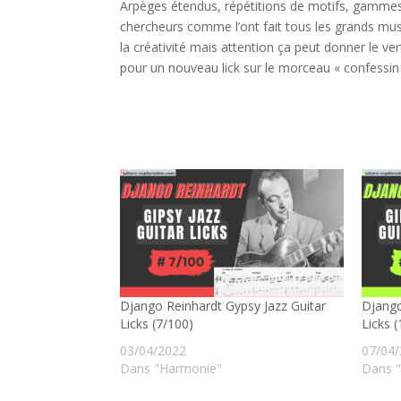
Arpèges étendus, répétitions de motifs, gammes b
chercheurs comme l’ont fait tous les grands musi
la créativité mais attention ça peut donner le v
pour un nouveau lick sur le morceau « confessin 
Django Reinhardt Gypsy Jazz Guitar
Django
Licks (7/100)
Licks 
03/04/2022
07/04
Dans "Harmonie"
Dans 