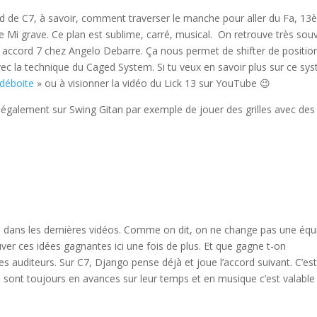
rd de C7, à savoir, comment traverser le manche pour aller du Fa, 1
Mi grave. Ce plan est sublime, carré, musical. On retrouve très sou
n accord 7 chez Angelo Debarre. Ça nous permet de shifter de positio
c la technique du Caged System. Si tu veux en savoir plus sur ce sy
déboite
» ou à visionner la vidéo du Lick 13 sur YouTube 😉
également sur Swing Gitan par exemple de jouer des grilles avec des
on dans les dernières vidéos. Comme on dit, on ne change pas une équ
er ces idées gagnantes ici une fois de plus. Et que gagne t-on
s auditeurs. Sur C7, Django pense déjà et joue l’accord suivant. C’est
s sont toujours en avances sur leur temps et en musique c’est valable