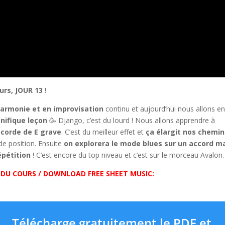
urs, JOUR 13
!
harmonie et en improvisation
continu et aujourd’hui nous allons e
nifique leçon
🥳 Django, c’est du lourd ! Nous allons apprendre à
 corde de E grave
. C’est du meilleur effet et
ça élargit nos chemin
e position. Ensuite
on explorera le mode blues sur un accord m
épétition
! C’est encore du top niveau et c’est sur le morceau Avalon.
DU COURS / DOWNLOAD FREE SHEET MUSIC:
Télécharge gratuitement le PDF et