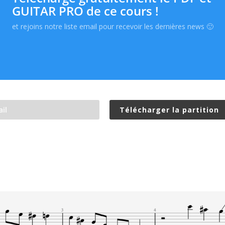
GUITAR PRO de ce cours !
et rejoins notre liste email pour recevoir les dernières news 🙂
Télécharger la partition