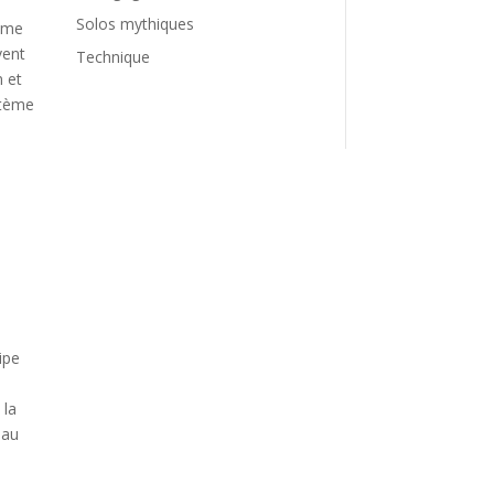
Solos mythiques
3ème
vent
Technique
n et
stème
ipe
 la
 au