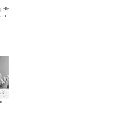
pelle
main
ar