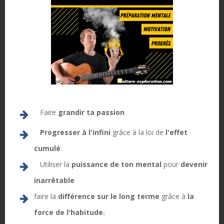
Limehouse Blues
Limehouse Blues
Django Plan#3
Django Plan#4
10/05/2023
11/05/2023
Dans "Solos
Dans "Solos
mythiques"
mythiques"
Faire
grandir ta passion
Progresser à l'infini
grâce à la loi de
l'effet
Limehouse Blues Solo
cumulé
Django Plan#6
Utiliser la
puissance de ton mental
pour
devenir
13/05/2023
Dans "Solos
inarrêtable
mythiques"
faire la
différence sur le long terme
grâce à
la
force de l'habitude.