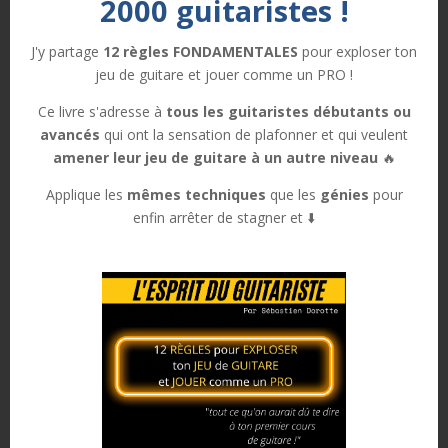
2000 guitaristes !
J'y partage
12 règles FONDAMENTALES
pour exploser ton
Je t’invite à regarder le tuto sur Youtube pour les détails
jeu de guitare et jouer comme un PRO !
Ce livre s'adresse à
tous les guitaristes débutants ou
CONCLUSION
avancés
qui ont la sensation de plafonner et qui veulent
amener leur jeu de guitare à un autre niveau
🔥
Applique les
mêmes techniques
que les
génies
pour
En conclusion je te partage ce qui pourrais se passer
enfin arrêter de stagner et ⬇️
dans ta tête. Première pensée: je n’y arriverai jamais.
Deuxième pensée : je vais quand même essayer et
bosser régulièrement, on ne sait jamais. Troisième
pensée: ah ba en fait j’y arrive alors que je ne m’en
sentais pas capable. Un jour tu n’auras plus la première
pensée 🙂