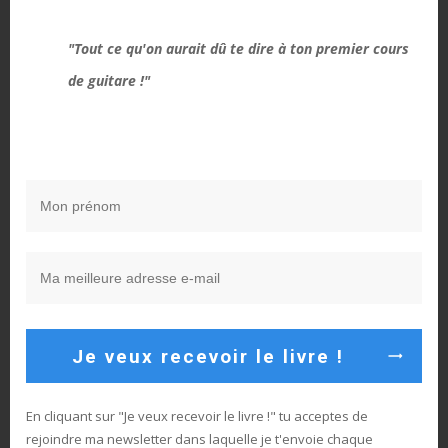
"Tout ce qu'on aurait dû te dire à ton premier cours
de guitare !"
Je m’appelle Sébastien Dorotte, je suis guitariste
professionnel et voici mon BLOG sur la guitare:) Ici je
te livre mes meilleurs conseils pour que tu progresses
en technique, en improvisation, que tu deviennes plus
polyvalent et que tu exploses ton jeu de guitare 😉
Je veux recevoir le livre !
En cliquant sur "Je veux recevoir le livre !" tu acceptes de
rejoindre ma newsletter dans laquelle je t'envoie chaque