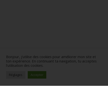
Bonjour, j'utilise des cookies pour améliorer mon site et
ton expérience. En continuant ta navigation, tu acceptes
l'utilisation des cookies.
Réglages
Accepter