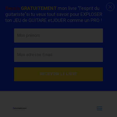
Reçois
GRATUITEMENT
mon livre "l'esprit du
guitariste"si tu veux tout savoir pour EXPLOSER
ton JEU de GUITARE etJOUER comme un PRO !
RECEVOIR LE LIVRE