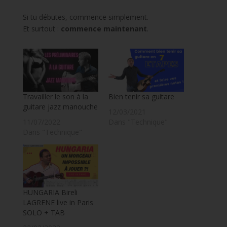
Si tu débutes, commence simplement.
Et surtout :
commence maintenant
.
Travailler le son à la
Bien tenir sa guitare
guitare jazz manouche
12/03/2021
11/07/2022
Dans "Technique"
Dans "Technique"
HUNGARIA Bireli
LAGRENE live in Paris
SOLO + TAB