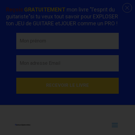
Reçois
GRATUITEMENT
mon livre "l'esprit du
guitariste"si tu veux tout savoir pour EXPLOSER
ton JEU de GUITARE etJOUER comme un PRO !
RECEVOIR LE LIVRE