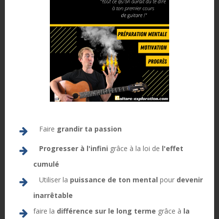
2. Choisir un professeur
inspirant
Si tu prends des cours, choisis un professeur dont
le
jeu t’inspire réellement
.
Quand tu le vois jouer, tu dois penser :
« C’est exactement ce niveau-là que je veux atteindre.
Faire
grandir ta passion
»
Progresser à l'infini
grâce à la loi de
l'effet
Un professeur n’est pas là pour rassurer, mais pour
cumulé
montrer une direction claire
.
Utiliser la
puissance de ton mental
pour
devenir
inarrêtable
3. Utiliser Internet
faire la
différence sur le long terme
grâce à
la
intelligemment