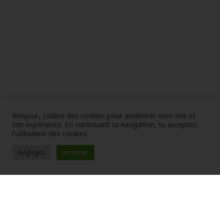
Bonjour, j'utilise des cookies pour améliorer mon site et
ton expérience. En continuant ta navigation, tu acceptes
l'utilisation des cookies.
Réglages
Accepter