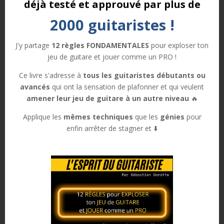
Voici donc
10 principes fondamentaux
pour bien
déjà testé et approuvé par plus de
débuter — et surtout, pour ne pas perdre de temps.
2000 guitaristes !
J'y partage
1. Choisir une méthode
12 règles FONDAMENTALES
pour exploser ton
jeu de guitare et jouer comme un PRO !
claire
Ce livre s'adresse à
tous les guitaristes débutants ou
avancés
qui ont la sensation de plafonner et qui veulent
Travailler beaucoup ne garantit rien.
amener leur jeu de guitare à un autre niveau
🔥
Travailler juste, oui.
Applique les
mêmes techniques
que les
génies
pour
Une bonne méthode est une méthode qui :
enfin arrêter de stagner et ⬇️
te fait progresser concrètement,
t’aide à comprendre ce que tu fais,
te donne envie de pratiquer régulièrement.
Accumuler des exercices sans logique ralentit plus qu’il
n’aide.