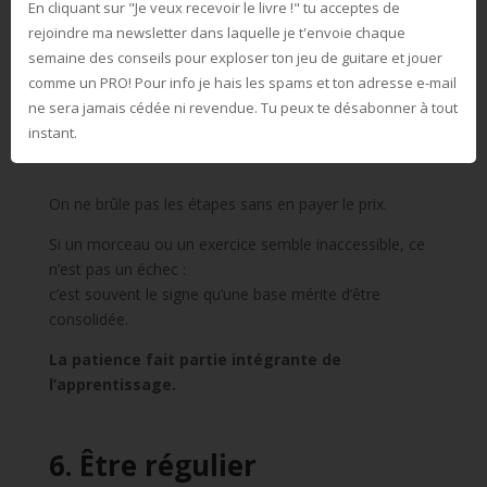
En cliquant sur "Je veux recevoir le livre !" tu acceptes de
À un moment, il faut choisir une approche et s’y tenir
rejoindre ma newsletter dans laquelle je t'envoie chaque
suffisamment longtemps pour en mesurer les effets.
semaine des conseils pour exploser ton jeu de guitare et jouer
comme un PRO! Pour info j
e hais les spams et ton adresse e-mail
ne sera jamais cédée ni revendue. Tu peux te désabonner à tout
5. Respecter les étapes
instant.
On ne brûle pas les étapes sans en payer le prix.
Si un morceau ou un exercice semble inaccessible, ce
n’est pas un échec :
c’est souvent le signe qu’une base mérite d’être
consolidée.
La patience fait partie intégrante de
l’apprentissage.
6. Être régulier