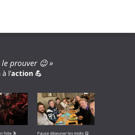
t le prouver 😉 »
n
à l’
action 💪
n folie 🕺
Pause déjeuner les midis 😋