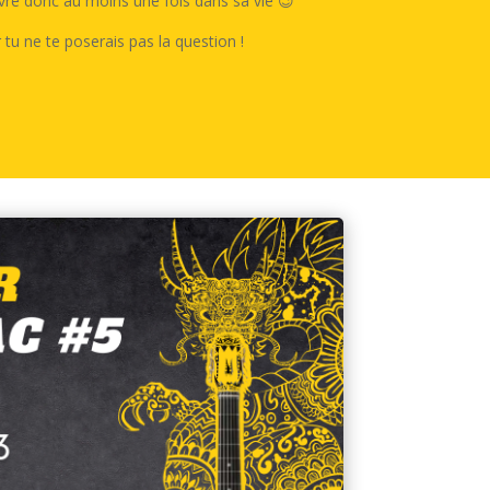
vivre donc au moins une fois dans sa vie 😉
r tu ne te poserais pas la question !