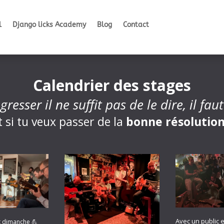
l
Django licks Academy
Blog
Contact
Calendrier des stages
gresser il ne suffit pas de le dire, il fau
it si tu veux passer de la
bonne
résolutio
Avec un public e
t dimanche 💪