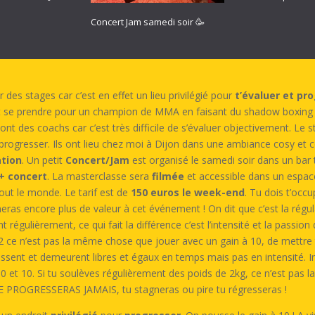
Concert Jam samedi soir 🥳
es stages car c’est en effet un lieu privilégié pour
t’évaluer et pr
t se prendre pour un champion de MMA en faisant du shadow boxing 
nt des coachs car c’est très difficile de s’évaluer objectivement.
Le s
 progresser. Ils ont lieu chez moi à Dijon dans une ambiance cosy et c
ation
. Un petit
Concert/Jam
est organisé le samedi soir dans un bar
 + concert
. La masterclasse sera
filmée
et accessible dans un espace 
tout le monde. Le tarif est de
150 euros le week-end
. Tu dois t’occ
neras encore plus de valeur à cet événement ! On dit que c’est la régul
régulièrement, ce qui fait la différence c’est l’intensité et la passion
à 2 ce n’est pas la même chose que jouer avec un gain à 10, de mettre 
naissent et demeurent libres et égaux en temps mais pas en intensité. 
re 0 et 10. Si tu soulèves régulièrement des poids de 2kg, ce n’est 
U NE PROGRESSERAS JAMAIS, tu stagneras ou pire tu régresseras !