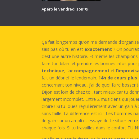
Apéro le vendredi soir 🍻
Ça fait longtemps qu’on me demande d’organiser d
sais pas où tu en est
exactement
? On pourrai
c’est une autre histoire. Et même les champions o
faire ton bilan et prendre les bonnes infos pour
technique
, l’
accompagnement
et l’
improvis
fait un débrief le lendemain.
14h de cours plus
concernant ton niveau, j’ai de quoi faire bosser 
Dijon est loin de chez toi, tant mieux car tu don
largement incomplet. Entre 2 musiciens qui jouent 
croire ! Si tu joues régulièrement avec un gain 
sans faille. La différence est ici ! Les hommes 
de gain sur un ampli et essaye de te situer ent
chaque fois. Si tu travailles dans le confort T