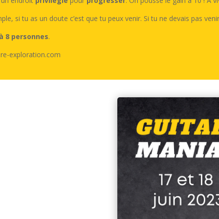
s un endroit
privilégié
pour
progresser
. On pousse le gain à 10 ! A 
mple, si tu as un doute c’est que tu peux venir. Si tu ne devais pas veni
 à 8 personnes
.
are-exploration.com